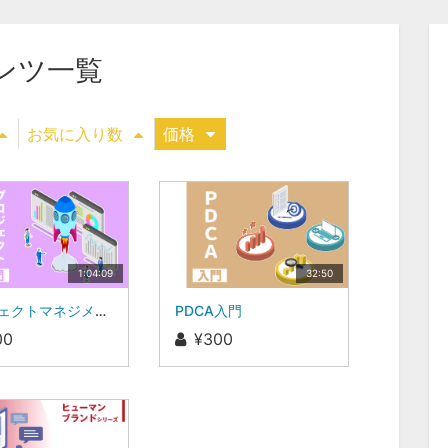
ンツ一覧
お気に入り数
価格
1:04:09
32:50
プロジェクトマネジメント入門
PDCA入門
00
¥300