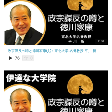
21:59
政宗謀反の噂と徳川家康①：東北大学 名誉教授 平川 新
76
0