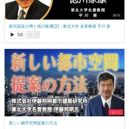
26:15
政宗謀反の噂と徳川家康②：東北大学 名誉教授 平川 新
58
0
セット
新しい都市空間提案の方法