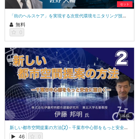
セット
「街のヘルスケア」を実現する次世代環境モニタリング技術の開発
無料
0
25:12
新しい都市空間提案の方法②－千葉市中心部をもっと安全に面白く－：東北大学 名誉教授、株式会社伊藤邦明都市建築研究所 代表取締役：伊藤 邦明
46
0