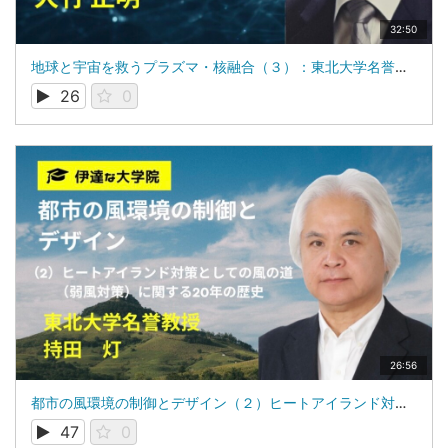
32:50
地球と宇宙を救うプラズマ・核融合（３）：東北大学名誉教授：犬竹 正明
26
0
26:56
都市の風環境の制御とデザイン（２）ヒートアイランド対策としての風の道（弱風対策）に関する20年の歴史： 東北大学名誉教授 持田 灯
47
0