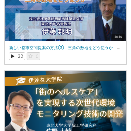
40:10
新しい都市空間提案の方法③－三角の敷地をどう使うか－：東北大学 名誉教授、株式会社伊藤邦明都市建築研究所 代表取締役：伊藤 邦明
32
0