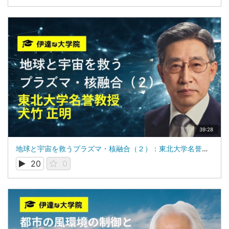
39:28
地球と宇宙を救うプラズマ・核融合（２）：東北大学名誉教授：犬竹 正明
20
0