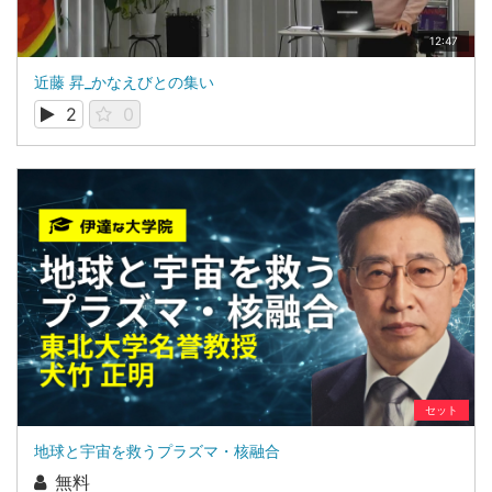
12:47
近藤 昇_かなえびとの集い
2
0
セット
地球と宇宙を救うプラズマ・核融合
無料