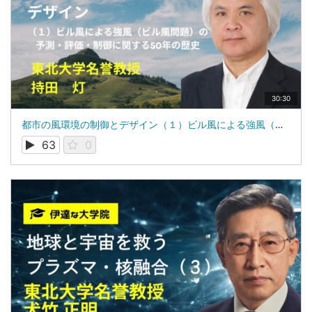
30:30
都市の風環境の制御とデザイン（１）ビル風による強風（ビル風問題）の予測・評価・制御に関する50年の歴史： 東北大学名誉教授 持田 灯
63
0