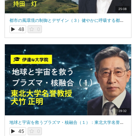
25:08
都市の風環境の制御とデザイン（３）健やかに呼吸する都市をめざして-Breathing Cities-： 東北大学名誉教授 持田 灯
48
0
29:32
地球と宇宙を救うプラズマ・核融合（１）：東北大学名誉教授：犬竹 正明
45
0