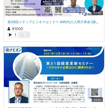
33:42
第29回メディアビジネスセミナー AI時代の人間力革命:|株式会社DataWisdom 大場 智康（理学博士）
¥1000
1
0
53:00