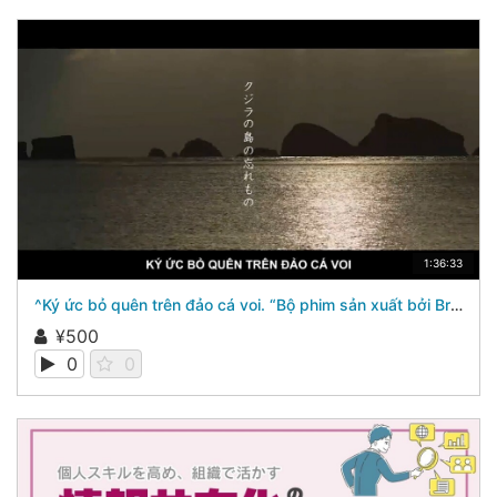
1:36:33
^Ký ức bỏ quên trên đảo cá voi. “Bộ phim sản xuất bởi Brainworks Co.,Ltd,”^
¥500
0
0