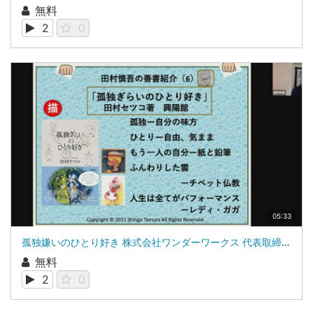
無料
2
0
05:33
孤独嫌いのひとり好き 株式会社ワンダーワークス 代表取締役 田村新吾
無料
2
0