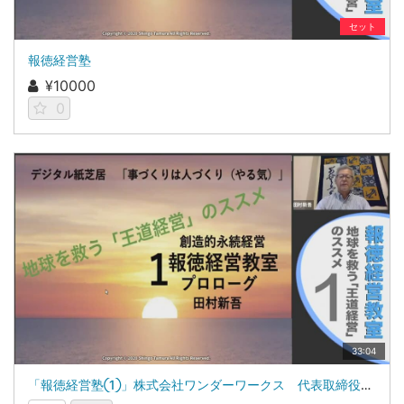
セット
報徳経営塾
¥10000
0
33:04
「報徳経営塾①」株式会社ワンダーワークス 代表取締役 田村新吾