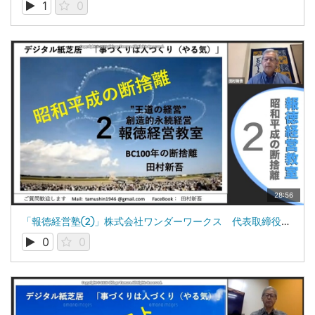
1
0
28:56
「報徳経営塾②」株式会社ワンダーワークス 代表取締役 田村新吾
0
0