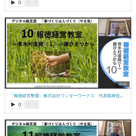
0
0
28:54
「報徳経営塾⑩」株式会社ワンダーワークス 代表取締役 田村新吾
0
0