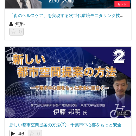
セット
「街のヘルスケア」を実現する次世代環境モニタリング技術の開発
無料
0
25:12
新しい都市空間提案の方法②－千葉市中心部をもっと安全に面白く－：東北大学 名誉教授、株式会社伊藤邦明都市建築研究所 代表取締役：伊藤 邦明
46
0