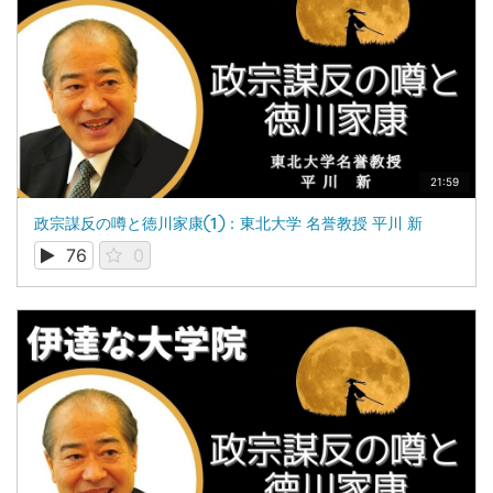
21:59
政宗謀反の噂と徳川家康①：東北大学 名誉教授 平川 新
76
0