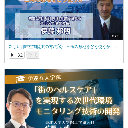
40:10
新しい都市空間提案の方法③－三角の敷地をどう使うか－：東北大学 名誉教授、株式会社伊藤邦明都市建築研究所 代表取締役：伊藤 邦明
32
0