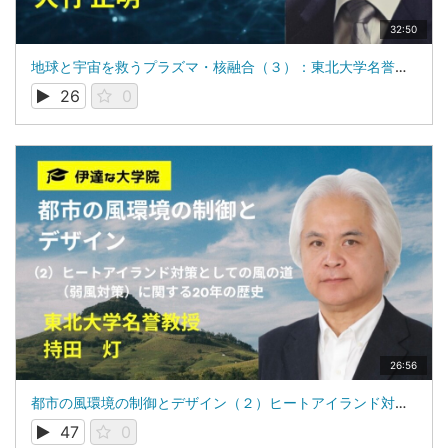
32:50
地球と宇宙を救うプラズマ・核融合（３）：東北大学名誉教授：犬竹 正明
26
0
26:56
都市の風環境の制御とデザイン（２）ヒートアイランド対策としての風の道（弱風対策）に関する20年の歴史： 東北大学名誉教授 持田 灯
47
0