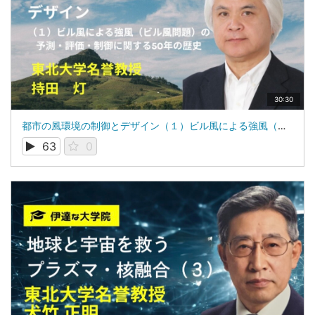
30:30
都市の風環境の制御とデザイン（１）ビル風による強風（ビル風問題）の予測・評価・制御に関する50年の歴史： 東北大学名誉教授 持田 灯
63
0