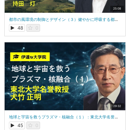
25:08
都市の風環境の制御とデザイン（３）健やかに呼吸する都市をめざして-Breathing Cities-： 東北大学名誉教授 持田 灯
48
0
29:32
地球と宇宙を救うプラズマ・核融合（１）：東北大学名誉教授：犬竹 正明
45
0