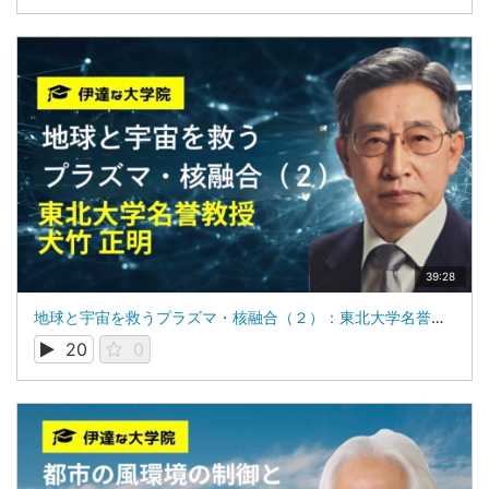
39:28
地球と宇宙を救うプラズマ・核融合（２）：東北大学名誉教授：犬竹 正明
20
0