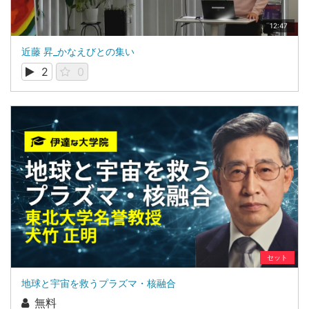
12:47
近藤 昇_かなえびとの集い
2
0
セット
地球と宇宙を救うプラズマ・核融合
無料