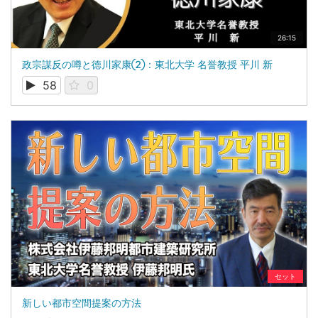
26:15
政宗謀反の噂と徳川家康②：東北大学 名誉教授 平川 新
58
0
セット
新しい都市空間提案の方法