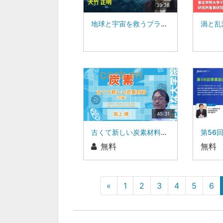
39:28
地球と宇宙を救うプラズマ・核融合（２）：東北大学名誉教授：犬竹 正明
45:31
古くて新しい炭素材料（前編）：名古屋大学 工学研究科エネルギー理工学専攻 Super Degree Programs 運営委員 尾上 順
無料
無料
«
1
2
3
4
5
6