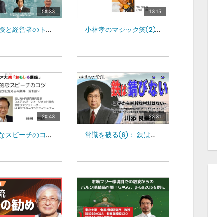
58:33
13:15
名誉教授と経営者のトモダチトークゲスト：株式会社フォーラムエイト 代表取締役社長 伊藤 裕二 氏
小林孝のマジック笑②TKB68 小林 孝
20:43
23:31
魅力的なスピーチのコツ話し方
常識を破る⑥： 鉄は錆びない ー原子から純粋な材料はないー：東北大学未来科学技術共同研究センター／シニアリサーチフェロー 名誉教授ドットコム株式会社 代表取締役／東北大学 名誉教授：川添 良幸