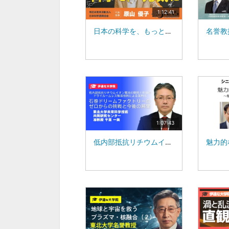
1:12:41
日本の科学を、もっと元気に！：特定非営利活動法人 日本科学振興協会 代表理事 原山 優子：東北大学 名誉教授 川添 良幸
1:07:43
低内部抵抗リチウムイオン電池の開発と低価格ドライルームレス製造技術による実用化-石巻ドリームファクトリーのゼロからの挑戦と今後の展開-：東北大学未来科学技術共同研究センター 准教授：千葉 一美