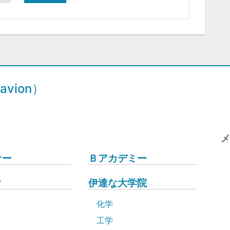
vion）
ナー
Ｂアカデミー
ク
伊達な大学院
化学
工学