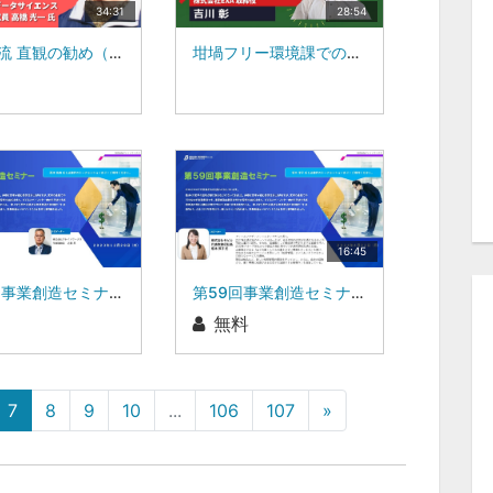
34:31
28:54
渦と乱流 直観の勧め（１）：東北学院大学データサイエンス研究所客員研究員：高橋 光一
坩堝フリー環境課での融液からのバルク単結晶作製：GAGG、β-Ga2O3を例に：東北大学 金属材料研究所 教授、株式会社C&A 代表取締役CEO、株式会社EXA 取締役：吉川 彰
16:45
第56回事業創造セミナートークセッションヤマト住建株式会社 代表取締役会長 西津 昌廣氏株式会社ブレインワークス 代表取締役 近藤 昇
第59回事業創造セミナー株式会社モビカの取り組み株式会社モビカ 代表取締役社長 坂本 淳子 氏
無料
7
8
9
10
...
106
107
»