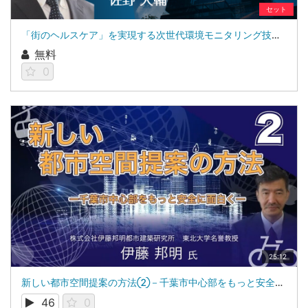
セット
「街のヘルスケア」を実現する次世代環境モニタリング技術の開発
無料
0
25:12
新しい都市空間提案の方法②－千葉市中心部をもっと安全に面白く－：東北大学 名誉教授、株式会社伊藤邦明都市建築研究所 代表取締役：伊藤 邦明
46
0