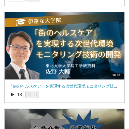
56:36
「街のヘルスケア」を実現する次世代環境モニタリング技術の開発：東北大学大学院工学研究科：佐野 大輔
18
0