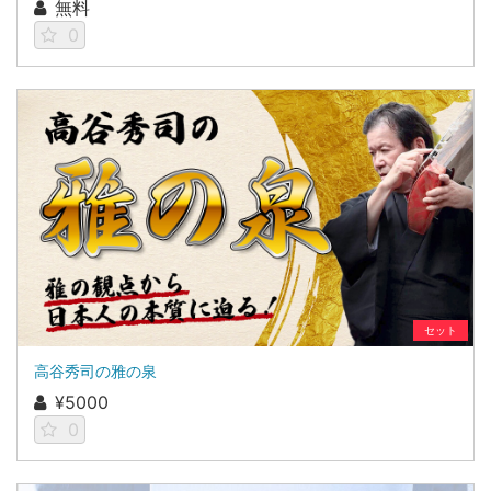
無料
0
セット
高谷秀司の雅の泉
¥5000
0