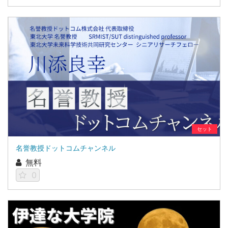
セット
名誉教授ドットコムチャンネル
無料
0