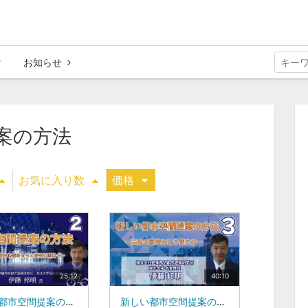
お知らせ
案の方法
お気に入り数
価格
25:12
40:10
新しい都市空間提案の方法②－千葉市中心部をもっと安全に面白く－：東北大学 名誉教授、株式会社伊藤邦明都市建築研究所 代表取締役：伊藤 邦明
新しい都市空間提案の方法③－三角の敷地をどう使うか－：東北大学 名誉教授、株式会社伊藤邦明都市建築研究所 代表取締役：伊藤 邦明