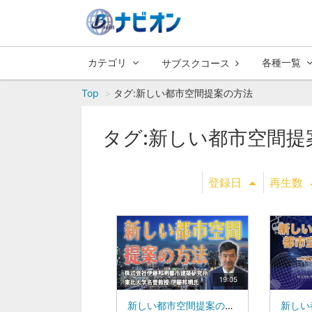
カテゴリ
各種一覧
サブスクコース
Top
タグ:新しい都市空間提案の方法
タグ:新しい都市空間提
登録日
再生数
19:05
新しい都市空間提案の方法①：東北大学 名誉教授、株式会社伊藤邦明都市建築研究所 代表取締役：伊藤 邦明