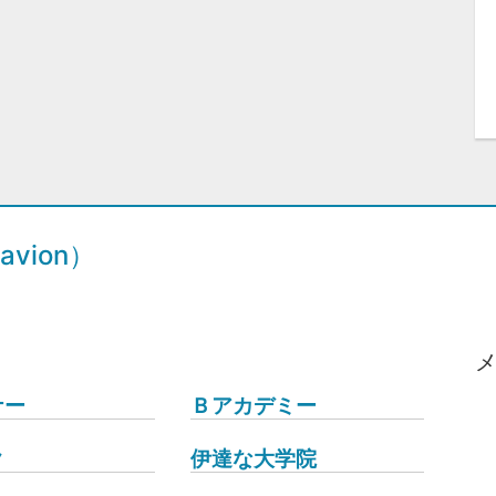
vion）
ナー
Ｂアカデミー
ク
伊達な大学院