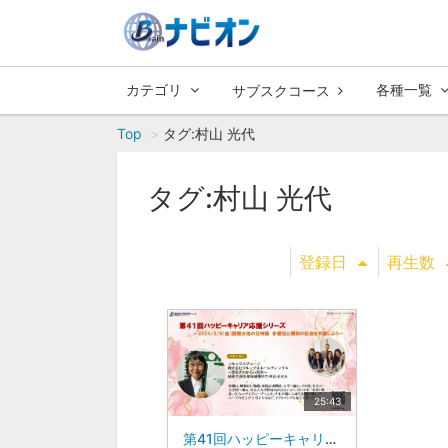
カテゴリ
各種一覧
サブスクコース
Top
タグ:村山 光代
タグ:村山 光代
登録日
再生数
25:43
第41回ハッピーキャリア応援シリーズ|フルックスグループ 株式会社フルックスホールディングス ～惣菜のわかる八百屋～ 経営企画部 地域連携担当村山 光代氏