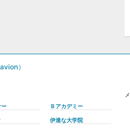
vion）
ナー
Ｂアカデミー
ク
伊達な大学院