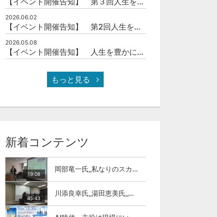
【イベント開催告知】 第３回人生を豊かにする「本の力」を学ぶ会
2026.06.02
【イベント開催告知】 第2回人生を豊かにする「本の力」を学ぶ会
2026.05.08
【イベント開催告知】 人生を豊かにする「本の力」を学ぶ会
もっと見る
新着コンテンツ
岡部竜一氏_私なりのスカイカラ―人材
19:08
川添良幸氏_湯田恵美氏_トモダチトーク_第11回伊達な大学院セミナー
45:43