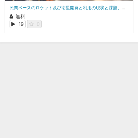
民間ベースのロケット及び衛星開発と利用の現状と課題、見通し：株式会社ネッツ 技術開発本部 本部長 東野 和幸
無料
19
0