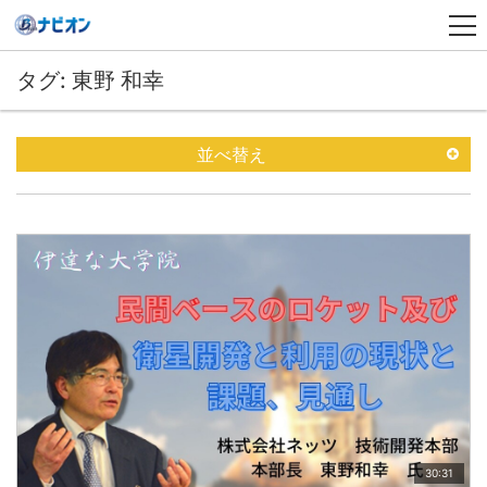
タグ: 東野 和幸
並べ替え
30:31