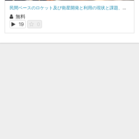
民間ベースのロケット及び衛星開発と利用の現状と課題、見通し：株式会社ネッツ 技術開発本部 本部長 東野 和幸
無料
19
0