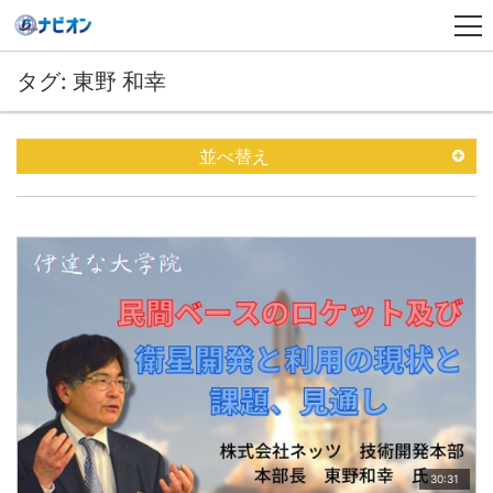
タグ: 東野 和幸
並べ替え
30:31