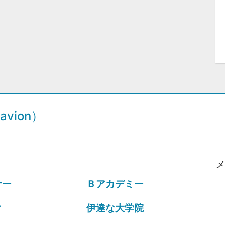
vion）
ナー
Ｂアカデミー
ク
伊達な大学院