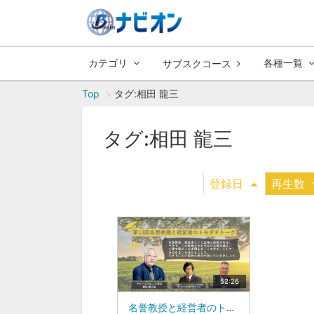
カテゴリ
各種一覧
サブスクコース
Top
タグ:相田 龍三
タグ:相田 龍三
登録日
再生数
52:26
名誉教授と経営者のトモダチトークゲスト： テクノスグループ CEO 相田 龍三 氏