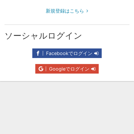
新規登録はこちら
ソーシャルログイン
Facebookでログイン
Googleでログイン