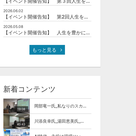
【イベント開催告知】 第３回人生を豊かにする「本の力」を学ぶ会
2026.06.02
【イベント開催告知】 第2回人生を豊かにする「本の力」を学ぶ会
2026.05.08
【イベント開催告知】 人生を豊かにする「本の力」を学ぶ会
もっと見る
新着コンテンツ
岡部竜一氏_私なりのスカイカラ―人材
19:08
川添良幸氏_湯田恵美氏_トモダチトーク_第11回伊達な大学院セミナー
45:43