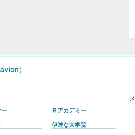
vion）
ナー
Ｂアカデミー
ク
伊達な大学院