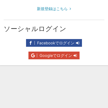
新規登録はこちら
ソーシャルログイン
Facebookでログイン
Googleでログイン