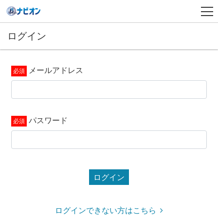
ログイン
メールアドレス
パスワード
ログイン
ログインできない方はこちら