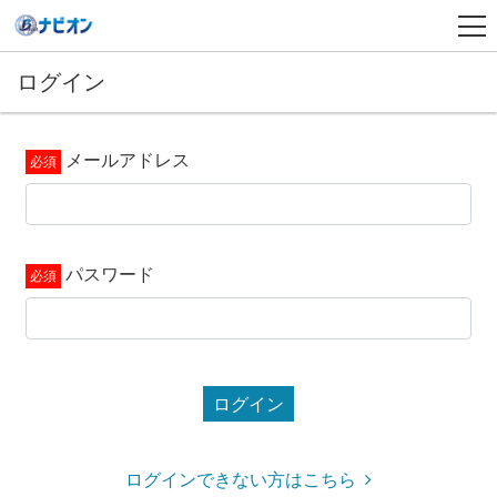
ログイン
メールアドレス
パスワード
ログイン
ログインできない方はこちら