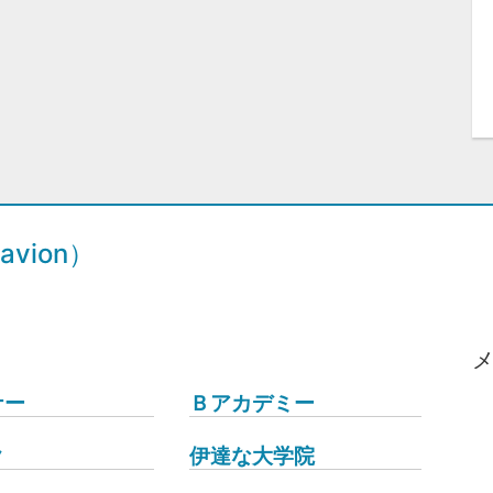
vion）
ナー
Ｂアカデミー
ク
伊達な大学院