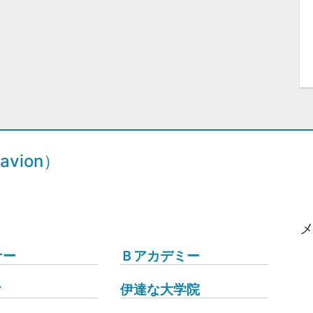
vion）
ナー
Ｂアカデミー
ク
伊達な大学院