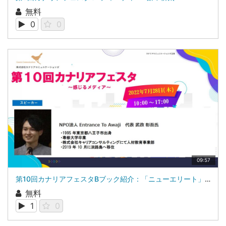
無料
0
0
09:57
第10回カナリアフェスタBブック紹介：「ニューエリート」「応援される人になりなさい」NPO法人 Entrance To Awaji 代表 武政 彰吾氏
無料
1
0