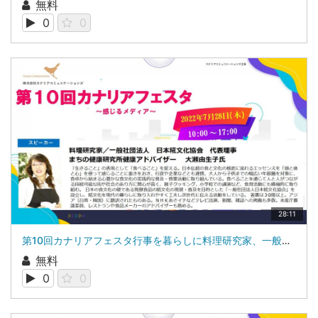
無料
0
0
28:11
第10回カナリアフェスタ行事を暮らしに料理研究家、一般社団法人日本糀文化協会 代表理事 大瀬 由生子氏
無料
0
0