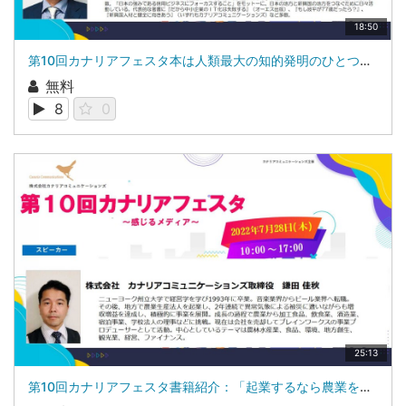
18:50
第10回カナリアフェスタ本は人類最大の知的発明のひとつである株式会社ブレインワークス 代表取締役 近藤 昇
無料
8
0
25:13
第10回カナリアフェスタ書籍紹介：「起業するなら農業をすすめる30の理由」「自然と人間の調和を求めて～大賀流オーガニック農法が生み出す軌跡～」株式会社ブレインワークス 事業プロデューサー 鎌田 佳秋