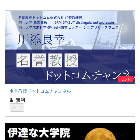
セット
名誉教授ドットコムチャンネル
無料
0