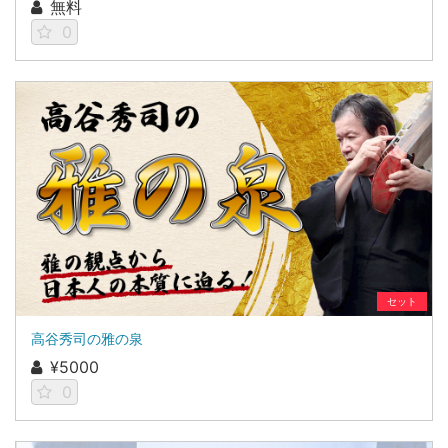
無料
0
セット
高谷秀司の雅の泉
¥5000
0