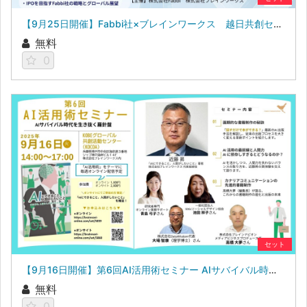
【9月25日開催】Fabbi社×ブレインワークス 越日共創セミナー
無料
0
セット
【9月16日開催】第6回AI活用術セミナー AIサバイバル時代を生き抜く羅針盤
無料
0