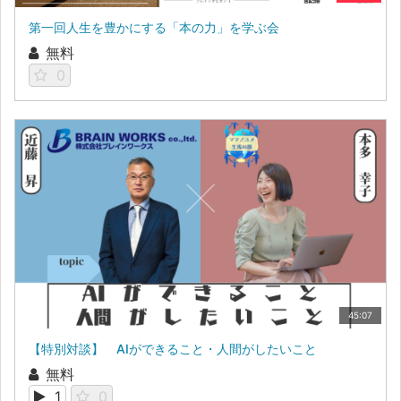
第一回人生を豊かにする「本の力」を学ぶ会
無料
0
45:07
【特別対談】 AIができること・人間がしたいこと
無料
1
0