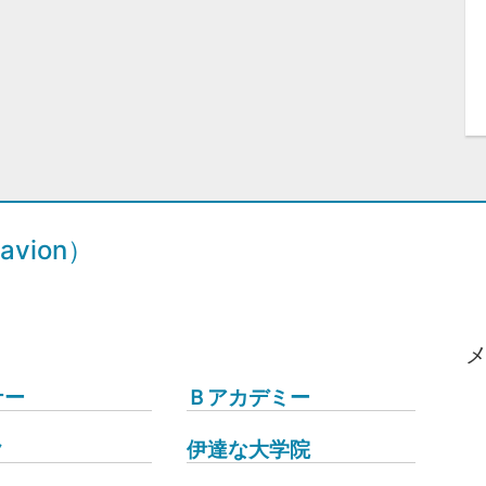
vion）
ナー
Ｂアカデミー
ク
伊達な大学院