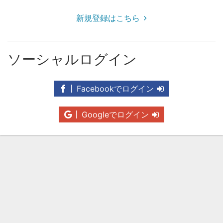
新規登録はこちら
ソーシャルログイン
Facebookでログイン
Googleでログイン