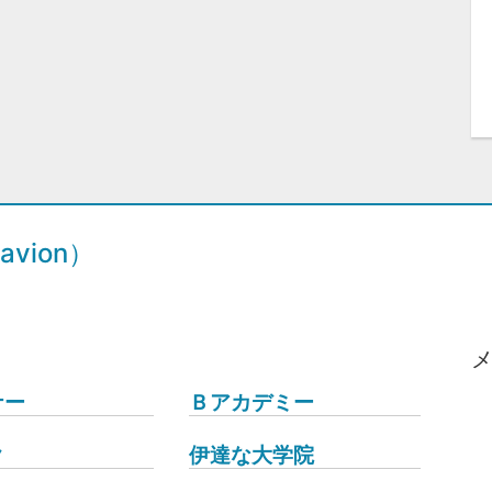
vion）
ナー
Ｂアカデミー
ク
伊達な大学院