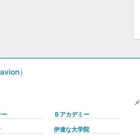
vion）
ナー
Ｂアカデミー
ク
伊達な大学院