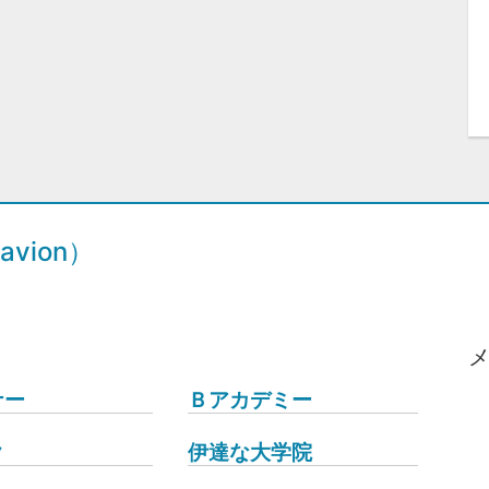
vion）
ナー
Ｂアカデミー
ク
伊達な大学院