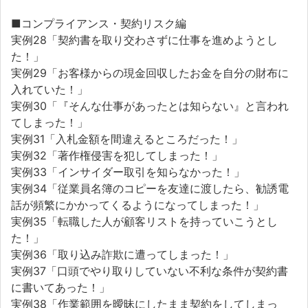
■コンプライアンス・契約リスク編
実例28「契約書を取り交わさずに仕事を進めようとし
た！」
実例29「お客様からの現金回収したお金を自分の財布に
入れていた！」
実例30「『そんな仕事があったとは知らない』と言われ
てしまった！」
実例31「入札金額を間違えるところだった！」
実例32「著作権侵害を犯してしまった！」
実例33「インサイダー取引を知らなかった！」
実例34「従業員名簿のコピーを友達に渡したら、勧誘電
話が頻繁にかかってくるようになってしまった！」
実例35「転職した人が顧客リストを持っていこうとし
た！」
実例36「取り込み詐欺に遭ってしまった！」
実例37「口頭でやり取りしていない不利な条件が契約書
に書いてあった！」
実例38「作業範囲を曖昧にしたまま契約をしてしまっ