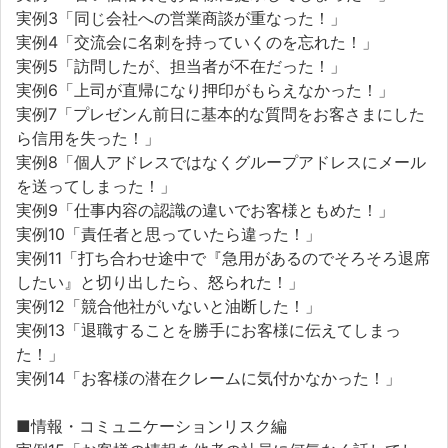
実例3「同じ会社への営業商談が重なった！」
実例4「交流会に名刺を持っていくのを忘れた！」
実例5「訪問したが、担当者が不在だった！」
実例6「上司が直帰になり押印がもらえなかった！」
実例7「プレゼンん前日に基本的な質問をお客さまにした
ら信用を失った！」
実例8「個人アドレスではなくグループアドレスにメール
を送ってしまった！」
実例9「仕事内容の認識の違いでお客様ともめた！」
実例10「責任者と思っていたら違った！」
実例11「打ち合わせ途中で『急用があるのでそろそろ退席
したい』と切り出したら、怒られた！」
実例12「競合他社がいないと油断した！」
実例13「退職することを勝手にお客様に伝えてしまっ
た！」
実例14「お客様の潜在クレームに気付かなかった！」
■情報・コミュニケーションリスク編