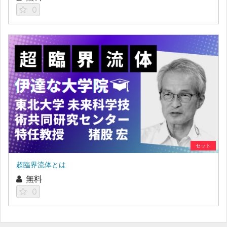
0
セット
超臨界流体とは
無料
0