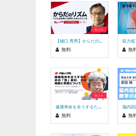
セット
【樋口 秀男】からだのリズム リズムは生物にも世界にもあふれている
無料
無
セット
健康寿命を全うするための「食」素材、その発掘と実装について
無料
無