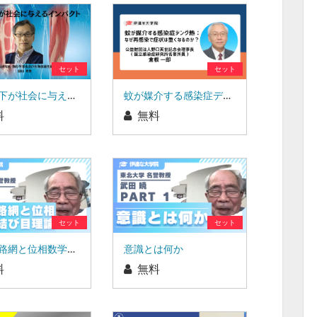
セット
セット
筋力低下が社会に与えるインパクト
蚊が媒介する感染症デング熱：なぜ再感染で症状は重くなるのか？
料
無料
セット
セット
脳内回路網と位相数学の結び目理論
意識とは何か
料
無料