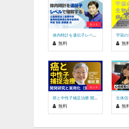
セット
体内時計を遺伝子レベルで理解する
無料
無
セット
癌と中性子補足治療 開発研究と実用化（保険適応）
無料
無