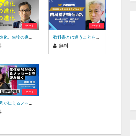
セット
セット
宇宙の進化、生物の進化、病気の進化
教科書とは違うことをやってみよう 歯科精密鋳造の話
料
無料
セット
生体信号が伝えるメッセージを読み解く 心拍変動と自律神経機能
料