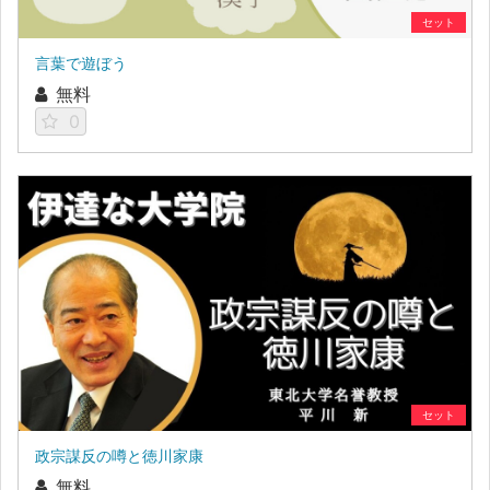
セット
言葉で遊ぼう
無料
0
セット
政宗謀反の噂と徳川家康
無料