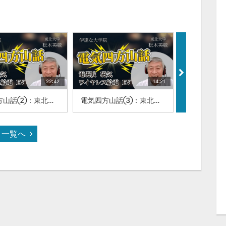
22:42
14:21
電気四方山話②：東北大学 名誉教授 松木 英敏
電気四方山話③：東北大学 名誉教授 松木 英敏
一覧へ