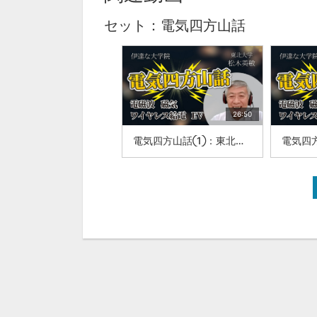
セット：電気四方山話
26:50
電気四方山話①：東北大学 名誉教授 松木 英敏