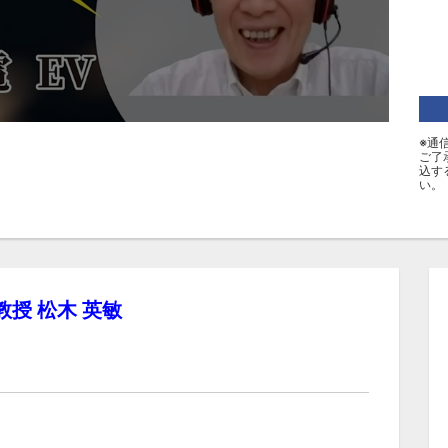
※通
ご了
込す
い。
授 松木 英敏