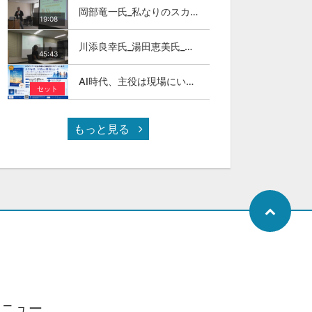
岡部竜一氏_私なりのスカイカラ―人材
19:08
川添良幸氏_湯田恵美氏_トモダチトーク_第11回伊達な大学院セミナー
45:43
AI時代、主役は現場にいる ～スカイカラーという新しい社会のかたち～
セット
もっと見る
メニュー