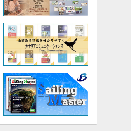
51:40
47:36
天文学の楽しみ・宇宙の探求（４） 恒星の世界（１）恒星の正体①：東北大学名誉教授：土佐 誠
天文学の楽しみ・宇宙の探求（４）恒星の世界（１）恒星の正体②：東北大学 名誉教授：土佐 誠