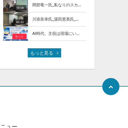
岡部竜一氏_私なりのスカイカラ―人材
19:08
川添良幸氏_湯田恵美氏_トモダチトーク_第11回伊達な大学院セミナー
45:43
AI時代、主役は現場にいる ～スカイカラーという新しい社会のかたち～
セット
もっと見る
メニュー