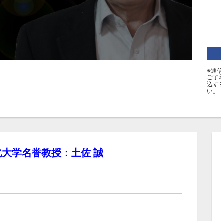
※通
ご了
込す
い。
北大学名誉教授：土佐 誠