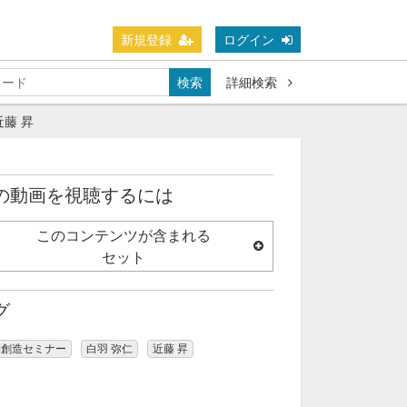
新規登録
ログイン
検索
詳細検索
藤 昇
の動画を視聴するには
このコンテンツが含まれる
セット
グ
業創造セミナー
白羽 弥仁
近藤 昇