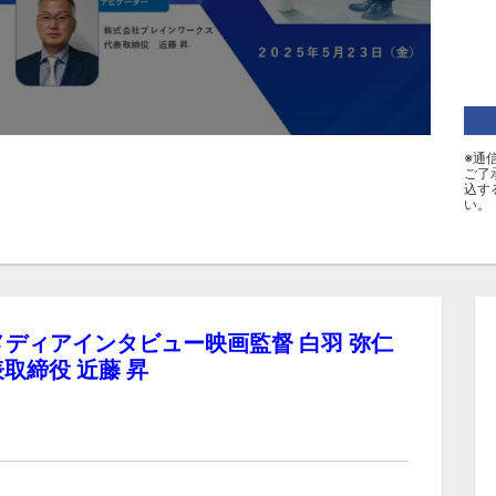
※通
ご了
込す
い。
ディアインタビュー映画監督 白羽 弥仁
取締役 近藤 昇