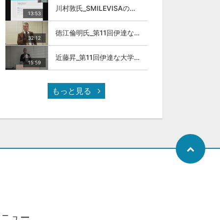
川村敦氏_SMILEVISAのサービスについて
13:53
徳江倫明氏_第11回伊達な大学院セミナー
32:12
近藤昇_第11回伊達な大学院セミナー
15:59
もっと見る
メニュー