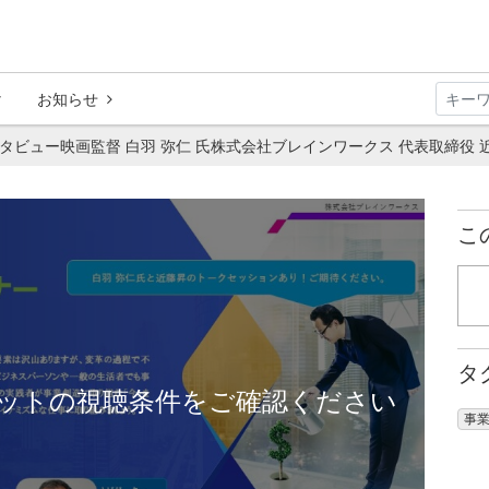
お知らせ
ビュー映画監督 白羽 弥仁 氏株式会社ブレインワークス 代表取締役 近
こ
タ
ットの視聴条件をご確認ください
事