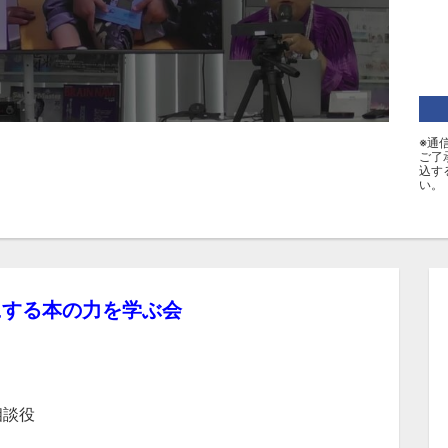
※通
ご了
込す
い。
にする本の力を学ぶ会
相談役