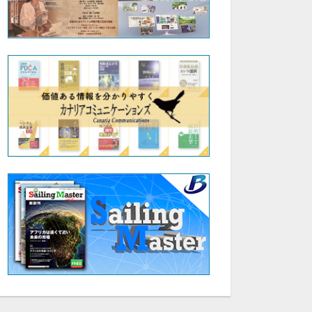
17:49
07:43
丹羽大地氏_第2回人生を豊かにする本の力を学ぶ会
近藤昇_第2回人生を豊かにする本の力を学ぶ会【友の会について】