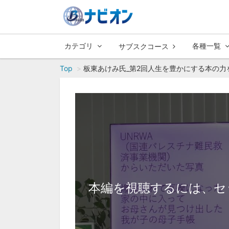
カテゴリ
各種一覧
サブスクコース
Top
板東あけみ氏_第2回人生を豊かにする本の力
本編を視聴するには、セ