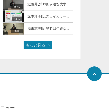
近藤昇_第11回伊達な大学院セミナー
15:59
坂本淳子氏_スカイカラー人材とは
14:18
湯田恵美氏_第11回伊達な大学院セミナー
08:05
もっと見る
メニュー