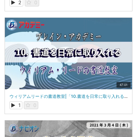
2
0
47:01
ウィリアムリードの書道教室|「10.書道を日常に取り入れる」|山梨学院大学 国際リベラルアーツ学部（iCLA）教授 ウィリアム・リード
1
0