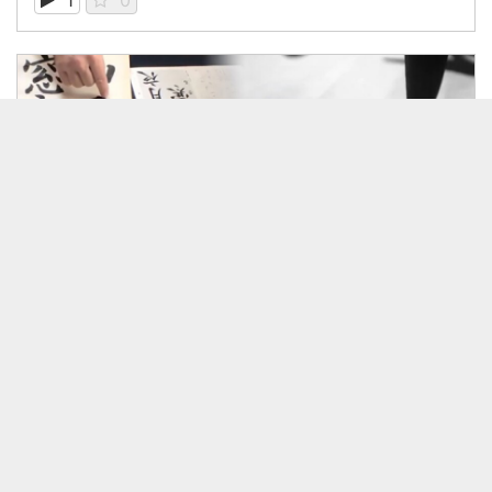
1
0
30:03
書の生き甲斐 ウィリアム・リードが語って見せる書の魅力第12回：小筆の楷書で集中力が高まる！山梨学院大学 国際リベラルアーツ学部（iCLA）教授 ウィリアム・リード
無料
1
0