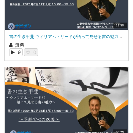
29:50
書の生き甲斐 ウィリアム・リードが語って見せる書の魅力第9回：書道と記憶力 ～絵にならなければ話にならない～山梨学院大学 国際リベラルアーツ学部（iCLA）教授 ウィリアム・リード
無料
9
0
30:29