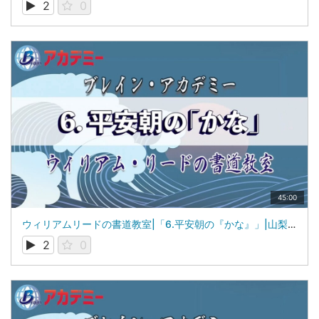
2
0
45:00
ウィリアムリードの書道教室|「6.平安朝の『かな』」|山梨学院大学 国際リベラルアーツ学部（iCLA）教授 ウィリアム・リード
2
0