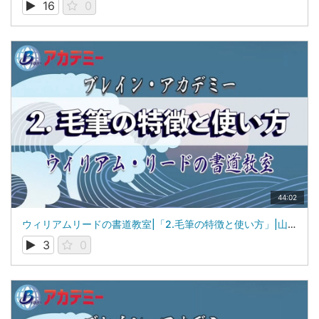
16
0
44:02
ウィリアムリードの書道教室|「2.毛筆の特徴と使い方」|山梨学院大学 国際リベラルアーツ学部（iCLA）教授 ウィリアム・リード
3
0