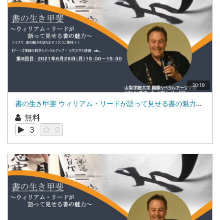
30:19
書の生き甲斐 ウィリアム・リードが語って見せる書の魅力第8回：滝行と書の世界山梨学院大学 国際リベラルアーツ学部（iCLA）教授 ウィリアム・リード
無料
3
0