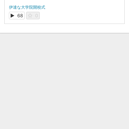
伊達な大学院開校式
68
0