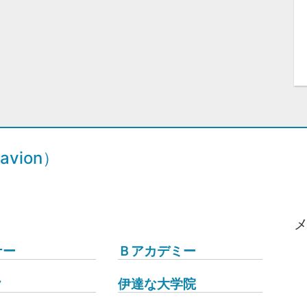
vion）
ナー
Ｂアカデミー
ク
伊達な大学院