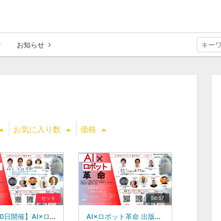
お知らせ
お気に入り数
価格
セット
56:57
【2月10日開催】AI×ロボット革命 出版記念セミナーin徳島
AI×ロボット革命 出版記念セミナー AZ日本AIロボット株式会社 新井 亨・鄭 剣豪氏