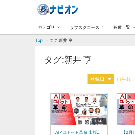
カテゴリ
各種一覧
サブスクコース
Top
タグ:新井 亨
タグ:新井 亨
登録日
再生数
43:47
AI×ロボット革命 出版記念セミナーin徳島AZ日本AIロボット株式会社 新井 亨 氏