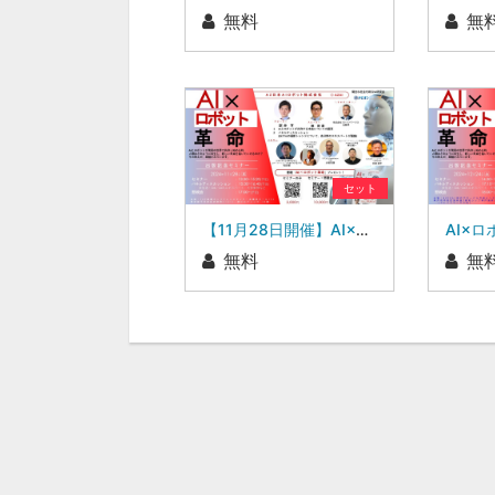
無料
無
セット
【11月28日開催】AI×ロボット革命 出版記念セミナー
無料
無