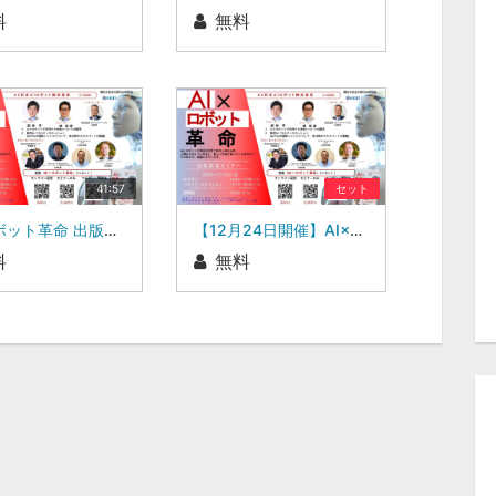
料
無料
41:57
セット
AI×ロボット革命 出版記念セミナー AZ日本AIロボット株式会社 新井 亨・鄭 剣豪氏
【12月24日開催】AI×ロボット革命 出版記念セミナー
料
無料