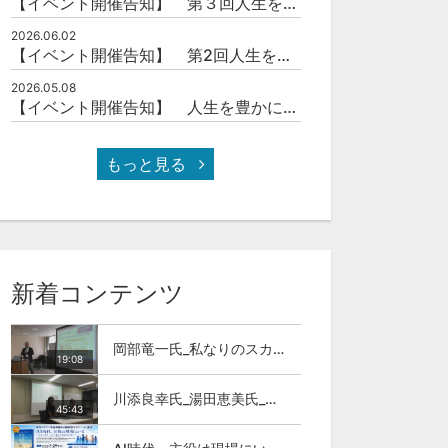
【イベント開催告知】 第３回人生を豊かにする「本の力」を学ぶ会
2026.06.02
【イベント開催告知】 第2回人生を豊かにする「本の力」を学ぶ会
2026.05.08
【イベント開催告知】 人生を豊かにする「本の力」を学ぶ会
もっと見る
新着コンテンツ
岡部竜一氏_私なりのスカイカラ―人材
19:08
川添良幸氏_湯田恵美氏_トモダチトーク_第11回伊達な大学院セミナー
45:43