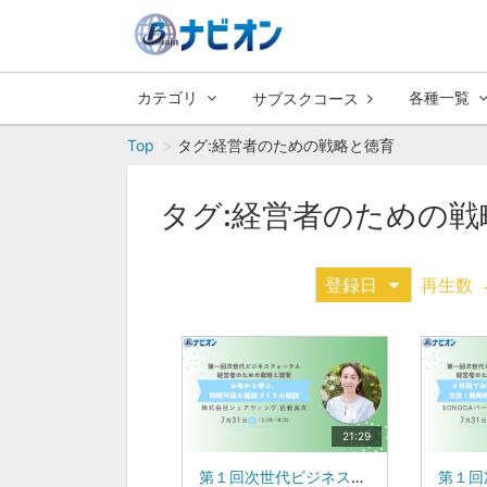
カテゴリ
各種一覧
サブスクコース
Top
タグ:経営者のための戦略と徳育
タグ:経営者のための戦
登録日
再生数
21:29
第１回次世代ビジネスフォーラム 経営者のための戦略と徳育お寺から学ぶ、持続可能な組織づくりの秘訣株式会社シェアウィング 佐藤 真衣 氏