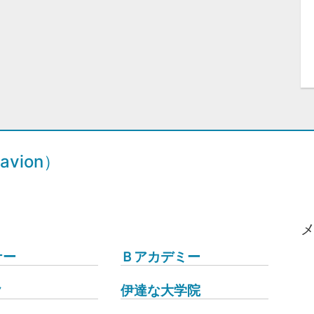
vion）
ナー
Ｂアカデミー
ク
伊達な大学院