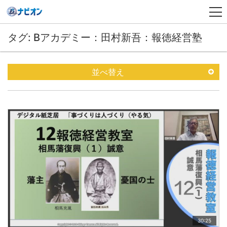
タグ: Bアカデミー：田村新吾：報徳経営塾
並べ替え
30:25