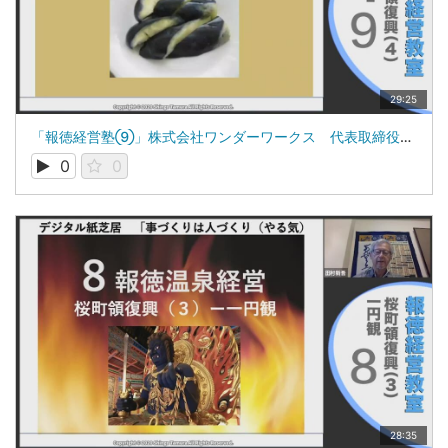
29:25
「報徳経営塾⑨」株式会社ワンダーワークス 代表取締役 田村新吾
0
0
28:35