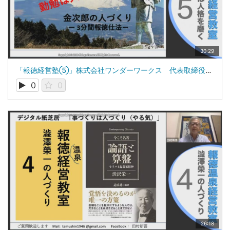
30:29
「報徳経営塾⑤」株式会社ワンダーワークス 代表取締役 田村新吾
0
0
26:18