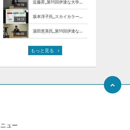
近藤昇_第11回伊達な大学院セミナー
15:59
坂本淳子氏_スカイカラー人材とは
14:18
湯田恵美氏_第11回伊達な大学院セミナー
08:05
もっと見る
メニュー