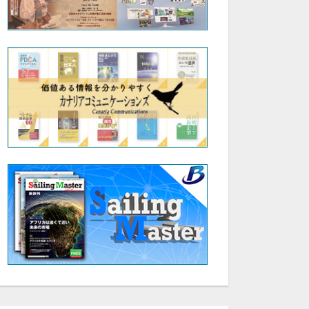
セット
セット
第2回人生を豊かにする「本の力」を学ぶ会
【お申込み】第11回伊達な大学院セミナー＆交流会
¥5,000
無料