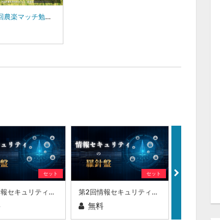
第138回農楽マッチ勉強会:NPO法事農産物加工協会 福永 直美 氏
セット
セット
第3回情報セキュリティの羅針盤
第2回情報セキュリティの羅針盤
料
無料
無料