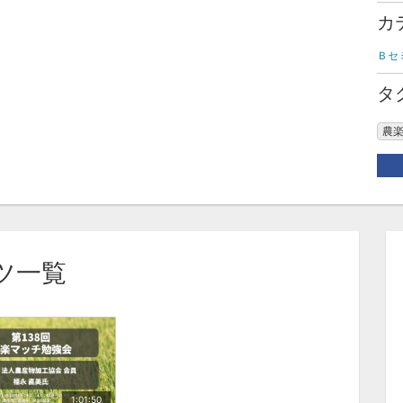
カ
Ｂセ
タ
農
ツ一覧
1:01:50