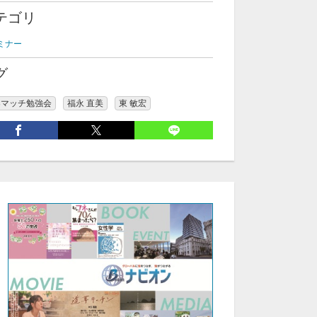
テゴリ
ミナー
グ
楽マッチ勉強会
福永 直美
東 敏宏