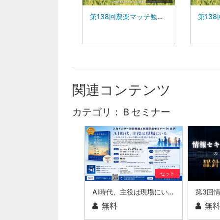
第138回農楽マッチ勉強会:みつばち農園 代表 東 敏宏 氏
関連コンテンツ
カテゴリ：Ｂセミナー
セット
AI時代、主役は現場にいる ～スカイカラーという新しい社会のかたち～
無料
無