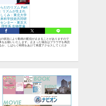
20:42
らだのリズム Part
2：リズムが生まれ
るしくみ：東北大学
未来科学技術共同研
究センター・東京大
 理学系 生物普遍
性研究機構：樋口秀
男
信の状況により動画の配信が止まることがありますので
承をお願いいたします。止まった場合はブラウザを再読
るか、しばらく時間をあけて再度アクセスしてくださ
グ
達な大学院
樋口 秀男