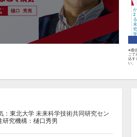
か
学
※通
ご了
込す
タ
い。
伊
病気：東北大学 未来科学技術共同研究セン
遍性研究機構：樋口秀男