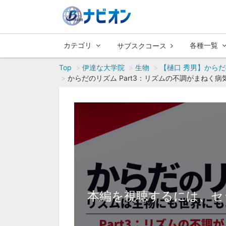
カテゴリ
各種一覧
サブスクコース
Top
伊達な大学院
生物
【樋口 秀男】から
からだのリズム Part3：リズムの不調がまねく
本編を視聴するには、セ