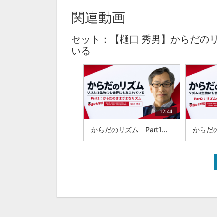
関連動画
セット：【樋口 秀男】からだの
いる
12:44
からだのリズム Part1：からだのさまざまなリズム：東北大学 未来科学技術共同研究センター・東京大学 理学系 生物普遍性研究機構：樋口秀男