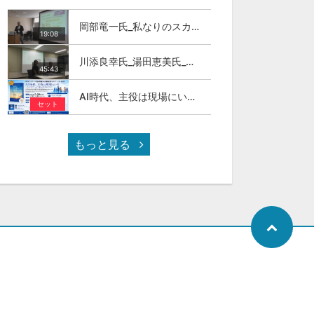
岡部竜一氏_私なりのスカイカラ―人材
19:08
川添良幸氏_湯田恵美氏_トモダチトーク_第11回伊達な大学院セミナー
45:43
AI時代、主役は現場にいる ～スカイカラーという新しい社会のかたち～
セット
もっと見る