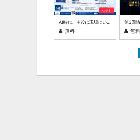
セット
AI時代、主役は現場にいる ～スカイカラーという新しい社会のかたち～
無料
無