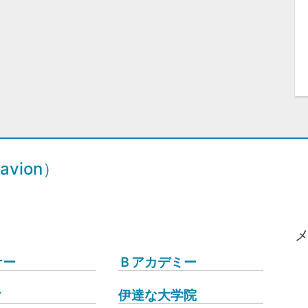
vion）
ナー
Ｂアカデミー
ク
伊達な大学院