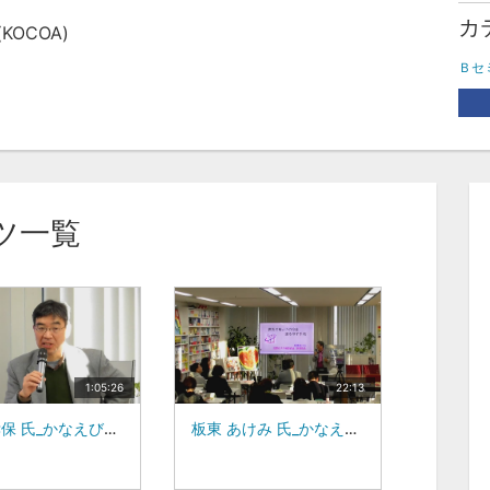
カ
OCOA)
Ｂセ
ツ一覧
1:05:26
22:13
小倉 孝保 氏_かなえびとの集い
板東 あけみ 氏_かなえびとの集い