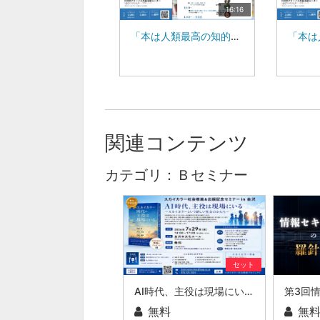
16:16
「本は人類最高の知的発明である」出版記念セミナー :|株式会社 美健ガイド社 竹内 悠介 氏
関連コンテンツ
カテゴリ：Ｂセミナー
セット
AI時代、主役は現場にいる ～スカイカラーという新しい社会のかたち～
無料
無