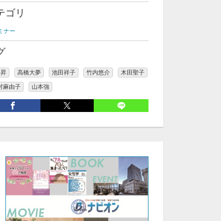
テゴリ
ミナー
グ
藤昇
高橋大夢
池田祥子
竹内悠介
木田聖子
村麻由子
山本強