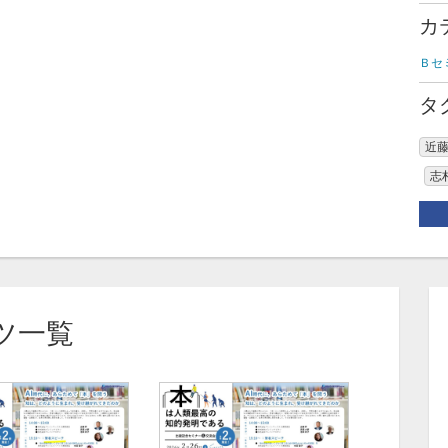
カ
Ｂセ
タ
近
志
ツ一覧