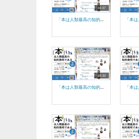
12:37
「本は人類最高の知的発明である」出版記念セミナー :|株式会社ブレインワークス 代表取締役 近藤 昇（１）
25:30
「本は人類最高の知的発明である」出版記念セミナー :|株式会社チャイルドハート 代表取締役 木田 聖子 氏