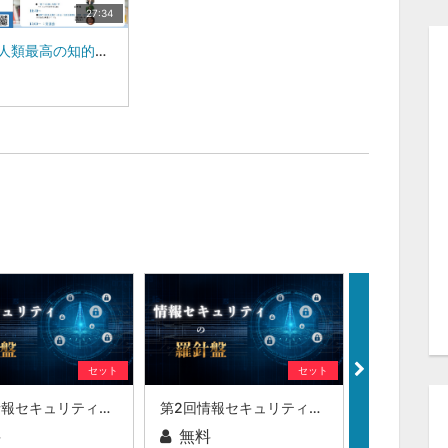
27:34
「本は人類最高の知的発明である」出版記念セミナー :|株式会社ブレインワークス 代表取締役 近藤 昇（２）
セット
セット
第3回情報セキュリティの羅針盤
第2回情報セキュリティの羅針盤
料
無料
無料