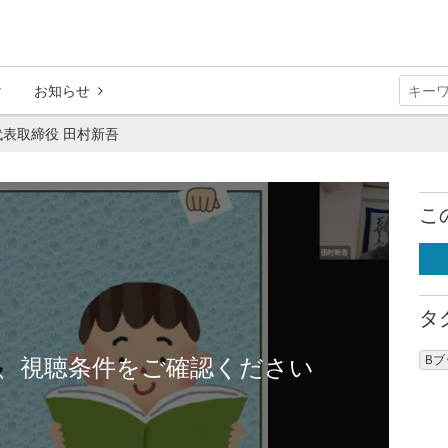
お知らせ
代表取締役 田村新吾
こ
タ
B
、視聴条件をご確認ください