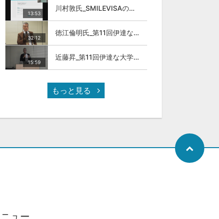
川村敦氏_SMILEVISAのサービスについて
13:53
徳江倫明氏_第11回伊達な大学院セミナー
32:12
近藤昇_第11回伊達な大学院セミナー
15:59
もっと見る
メニュー