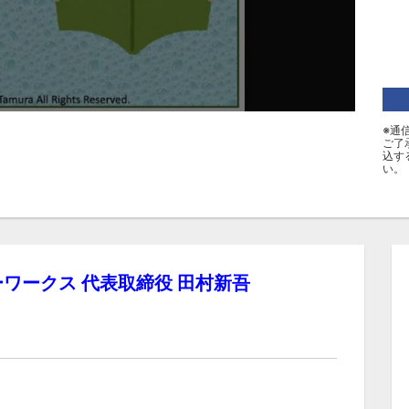
※通
ご了
込す
い。
ワークス 代表取締役 田村新吾