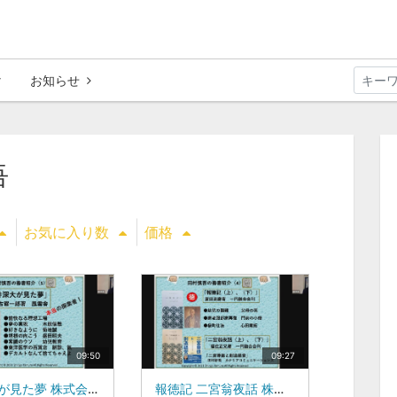
お知らせ
吾
お気に入り数
価格
09:50
09:27
井深大が見た夢 株式会社ワンダーワークス 代表取締役 田村新吾
報徳記 二宮翁夜話 株式会社ワンダーワークス 代表取締役 田村新吾