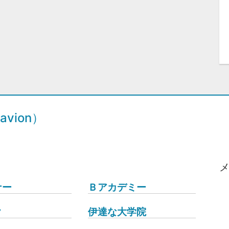
vion）
ナー
Ｂアカデミー
ク
伊達な大学院