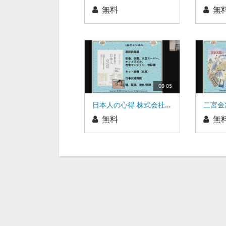
無料
無
09:05
日本人の心得 株式会社ワンダーワークス 代表取締役 田村新吾
無料
無