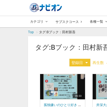
カテゴリ
各種一覧
サブスクコース
Top
タグ:Bブック：田村新吾
タグ:Bブック：田村新
登録日
再生数
05:33
孤独嫌いのひとり好き 株式会社ワンダーワークス 代表取締役 田村新吾