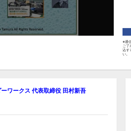
※通
ご了
込す
い。
ーワークス 代表取締役 田村新吾