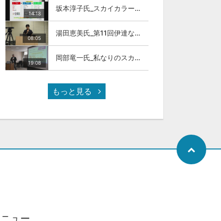
坂本淳子氏_スカイカラー人材とは
14:18
湯田恵美氏_第11回伊達な大学院セミナー
08:05
岡部竜一氏_私なりのスカイカラ―人材
19:08
もっと見る
メニュー