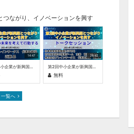
とつながり、イノベーションを興す
14:47
28:42
第2回中小企業が新興国とつながり、イノベーションを興す中小企業の未来を考えて行動する株式会社ブレインワークス 代表取締役 近藤 昇
第2回中小企業が新興国とつながり、イノベーションを興すトークセッション日本貿易振興機構(JETRO) 対日投資部DX推進チーム 主幹 宮尾 正浩氏株式会社ブレインワークス 代表取締役 近藤 昇
料
無料
一覧へ