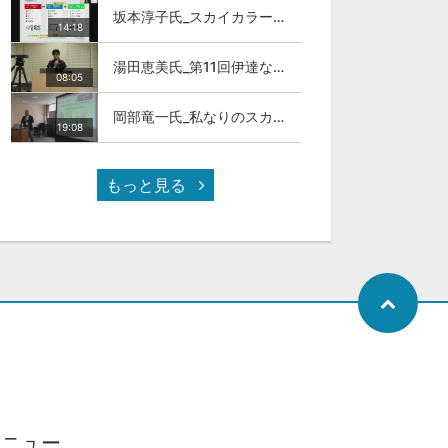
坂本淳子氏_スカイカラー人材とは
14:18
湯田恵美氏_第11回伊達な大学院セミナー
08:05
岡部竜一氏_私なりのスカイカラ―人材
19:08
もっと見る
メニュー