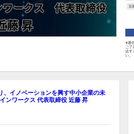
近
※通
ご了
込す
い。
り、イノベーションを興す中小企業の未
ンワークス 代表取締役 近藤 昇