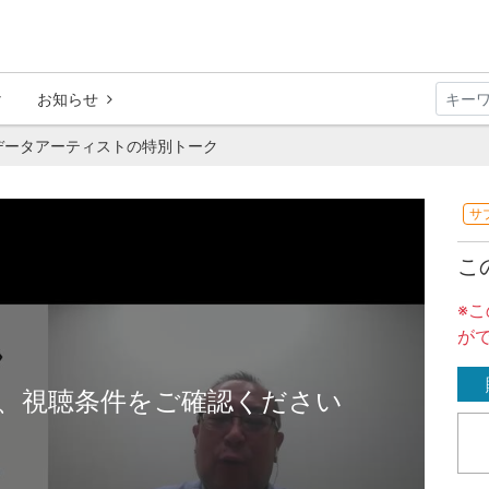
お知らせ
データアーティストの特別トーク
サ
こ
※
が
、視聴条件をご確認ください