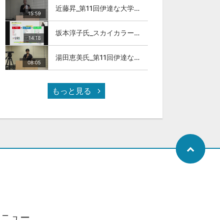
近藤昇_第11回伊達な大学院セミナー
15:59
坂本淳子氏_スカイカラー人材とは
14:18
湯田恵美氏_第11回伊達な大学院セミナー
08:05
もっと見る
メニュー