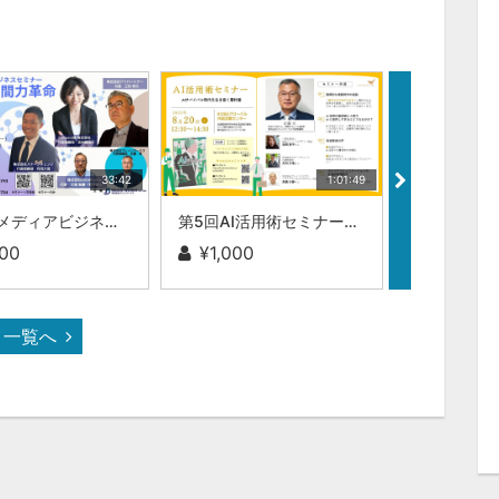
33:42
1:01:49
第29回メディアビジネスセミナー AI時代の人間力革命:|株式会社DataWisdom 大場 智康（理学博士）
第5回AI活用術セミナー：株式会社ブレインワークス 近藤 昇
000
¥1,000
サブスク
一覧へ