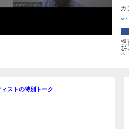
カ
AI
※通
ご了
込す
い。
ティストの特別トーク