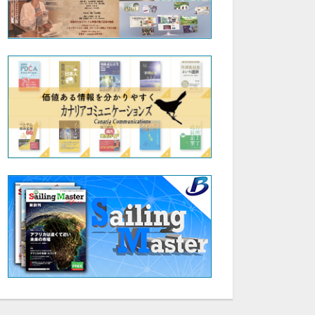
05:10
10:55
第101回EGAビジネスカンファレンスinダナン有限会社ハートフル・ファミリー 代表取締役 室谷 早智子
第101回EGAビジネスカンファレンスinダナン株式会社マザープラス 代表取締役 巽 房子