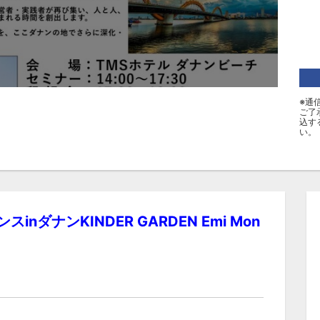
※通
ご了
込す
い。
nダナンKINDER GARDEN Emi Mon