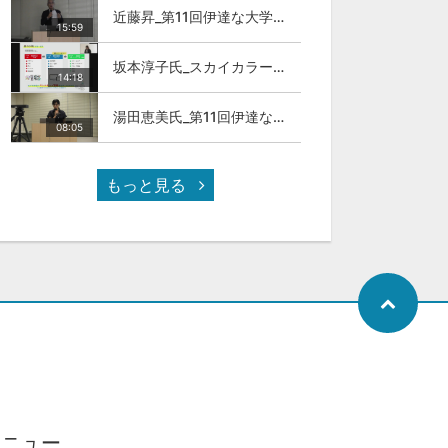
近藤昇_第11回伊達な大学院セミナー
15:59
坂本淳子氏_スカイカラー人材とは
14:18
湯田恵美氏_第11回伊達な大学院セミナー
08:05
もっと見る
メニュー