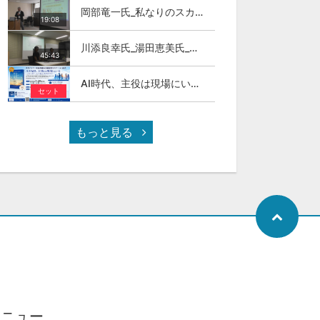
岡部竜一氏_私なりのスカイカラ―人材
19:08
川添良幸氏_湯田恵美氏_トモダチトーク_第11回伊達な大学院セミナー
45:43
AI時代、主役は現場にいる ～スカイカラーという新しい社会のかたち～
セット
もっと見る
メニュー