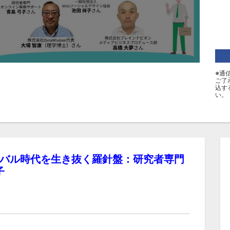
※通
ご了
込す
い。
バイバル時代を生き抜く羅針盤：研究者専門
子