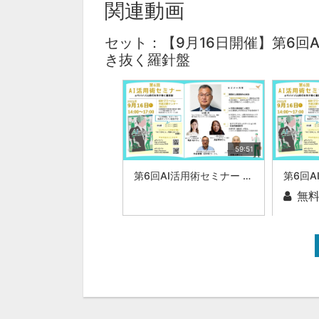
関連動画
セット：【9月16日開催】第6回A
き抜く羅針盤
59:51
第6回AI活用術セミナー AIサバイバル時代を生き抜く羅針盤:|株式会社ブレインワークス 近藤 昇
無