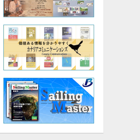
17:19
第6回AI活用術セミナー AIサバイバル時代を生き抜く羅針盤:|一般社団法人 SDGsソーシャルデザイン協会 池田 祥子