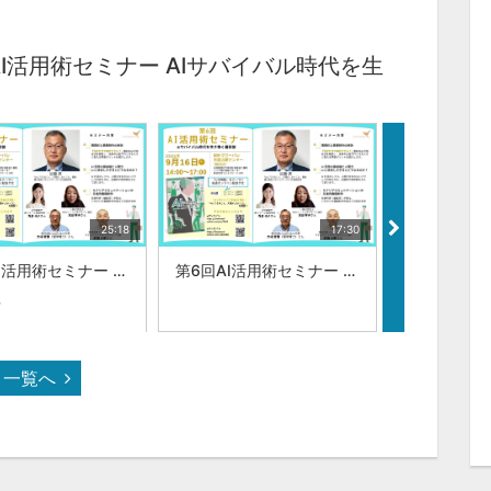
I活用術セミナー AIサバイバル時代を生
25:18
17:30
第6回AI活用術セミナー AIサバイバル時代を生き抜く羅針盤:|株式会社DataWisdom 大場 智康（理学博士）
第6回AI活用術セミナー AIサバイバル時代を生き抜く羅針盤：研究者専門オンライン事務サポート 青島 弓子
料
一覧へ